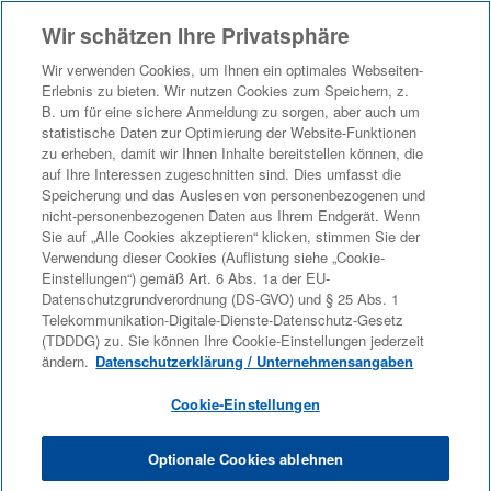
Wir schätzen Ihre Privatsphäre
Sprache
Profil anzeigen
Mitarbeiter-Anmeldung
Wir verwenden Cookies, um Ihnen ein optimales Webseiten-
Erlebnis zu bieten. Wir nutzen Cookies zum Speichern, z.
B. um für eine sichere Anmeldung zu sorgen, aber auch um
statistische Daten zur Optimierung der Website-Funktionen
zu erheben, damit wir Ihnen Inhalte bereitstellen können, die
auf Ihre Interessen zugeschnitten sind. Dies umfasst die
Stellen suchen
Speicherung und das Auslesen von personenbezogenen und
nicht-personenbezogenen Daten aus Ihrem Endgerät. Wenn
Sie auf „Alle Cookies akzeptieren“ klicken, stimmen Sie der
Verwendung dieser Cookies (Auflistung siehe „Cookie-
Einstellungen“) gemäß Art. 6 Abs. 1a der EU-
Datenschutzgrundverordnung (DS-GVO) und § 25 Abs. 1
Telekommunikation-Digitale-Dienste-Datenschutz-Gesetz
(TDDDG) zu. Sie können Ihre Cookie-Einstellungen jederzeit
ändern.
Datenschutzerklärung / Unternehmensangaben
Cookie-Einstellungen
Sie können diese Stelle nicht anzeigen, da sie derzeit
nicht verfügbar ist.
Optionale Cookies ablehnen