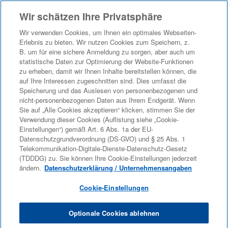
Wir schätzen Ihre Privatsphäre
Sprache
Profil anzeigen
Mitarbeiter-Anmeldung
Wir verwenden Cookies, um Ihnen ein optimales Webseiten-
Erlebnis zu bieten. Wir nutzen Cookies zum Speichern, z.
Es gibt gute Gründe für eine Karriere bei KPMG: In
B. um für eine sichere Anmeldung zu sorgen, aber auch um
unseren Teams arbeiten rund 14.000 Mitarbeiterinnen und
statistische Daten zur Optimierung der Website-Funktionen
Mitarbeiter an 28 Standorten in Deutschland. Dabei stehen
zu erheben, damit wir Ihnen Inhalte bereitstellen können, die
wir für Vielfalt und eine Kultur der gegenseitigen
auf Ihre Interessen zugeschnitten sind. Dies umfasst die
Wertschätzung. Aufgrund dieser diversen und
Speicherung und das Auslesen von personenbezogenen und
nicht-personenbezogenen Daten aus Ihrem Endgerät. Wenn
vielschichtigen Kompetenzen in unseren Teams können
Sie auf „Alle Cookies akzeptieren“ klicken, stimmen Sie der
wir interdisziplinär an innovativen Themen arbeiten und
Verwendung dieser Cookies (Auflistung siehe „Cookie-
gemeinsam auch große Projekte stemmen. Du begleitest
Einstellungen“) gemäß Art. 6 Abs. 1a der EU-
mit uns unsere Mandantinnen und Mandanten in den
Datenschutzgrundverordnung (DS-GVO) und § 25 Abs. 1
Bereichen Wirtschaftsprüfung, Steuerberatung und
Telekommunikation-Digitale-Dienste-Datenschutz-Gesetz
Consulting, oder agierst hinter den Kulissen in Central
(TDDDG) zu. Sie können Ihre Cookie-Einstellungen jederzeit
ändern.
Datenschutzerklärung / Unternehmensangaben
Services. Wir suchen Talente, die gemeinsam mit uns die
Herausforderungen von morgen angehen wollen. Schon
Cookie-Einstellungen
gewusst? Wir stellen nicht nur Absolventinnen und
Absolventen aus dem Bereich Wirtschaftswissenschaften
Optionale Cookies ablehnen
ein. Auch motivierte Absolventinnen und Absolventen und
(Young) Professionals mit naturwissenschaftlichem