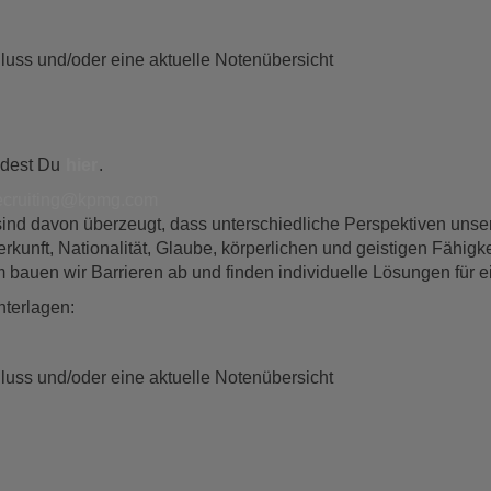
uss und/oder eine aktuelle Notenübersicht
ndest Du
hier
.
ecruiting@kpmg.com
d sind davon überzeugt, dass unterschiedliche Perspektiven un
ft, Nationalität, Glaube, körperlichen und geistigen Fähigkeit
bauen wir Barrieren ab und finden individuelle Lösungen für ei
nterlagen:
uss und/oder eine aktuelle Notenübersicht