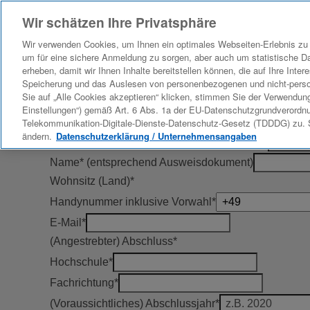
Wir schätzen Ihre Privatsphäre
Wir verwenden Cookies, um Ihnen ein optimales Webseiten-Erlebnis zu 
um für eine sichere Anmeldung zu sorgen, aber auch um statistische D
Bitte stimme zunächst der
Datenschutzerklärung
zu. 
erheben, damit wir Ihnen Inhalte bereitstellen können, die auf Ihre Inte
Speicherung und das Auslesen von personenbezogenen und nicht-per
Persönliche Daten
Sie auf „Alle Cookies akzeptieren“ klicken, stimmen Sie der Verwendung
Einstellungen“) gemäß Art. 6 Abs. 1a der EU-Datenschutzgrundverordn
Anrede
*
Telekommunikation-Digitale-Dienste-Datenschutz-Gesetz (TDDDG) zu. Si
ändern.
Datenschutzerklärung / Unternehmensangaben
Vorname* (entsprechend Ausweisdokument)
Name* (entsprechend Ausweisdokument)
Wohnsitz (Land)
*
Handynummer inklusive Vorwahl
*
E-Mail
*
(Angestrebter) Abschluss
*
Hochschule
*
Fachrichtung
*
(Voraussichtliches) Abschlussjahr
*