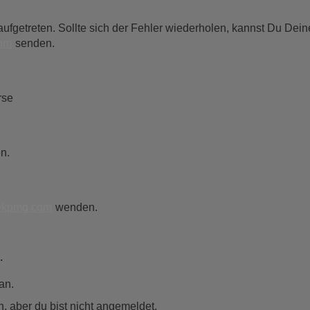
ufgetreten. Sollte sich der Fehler wiederholen, kannst Du Dei
com
senden.
rse
n.
g@kpmg.com
wenden.
.
an.
, aber du bist nicht angemeldet.