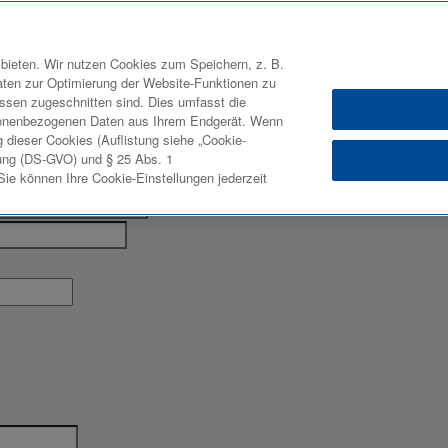
bieten. Wir nutzen Cookies zum Speichern, z. B.
aten zur Optimierung der Website-Funktionen zu
Nach Deiner Zustimmung wirst Du direkt zurück zum Bewerbungs
ressen zugeschnitten sind. Dies umfasst die
sonenbezogenen Daten aus Ihrem Endgerät. Wenn
 dieser Cookies (Auflistung siehe „Cookie-
ung (DS-GVO) und § 25 Abs. 1
e können Ihre Cookie-Einstellungen jederzeit